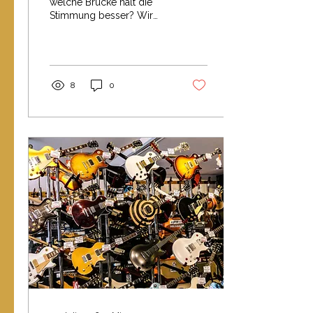
welche Brücke hält die
Stimmung besser? Wir
vergleichen beide
Systeme und zeigen,
welche E-Gitarre zu
deinem Spielstil passt.
8
0