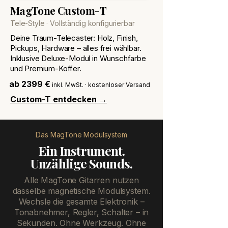
MagTone Custom-T
Tele-Style · Vollständig konfigurierbar
Deine Traum-Telecaster: Holz, Finish,
Pickups, Hardware – alles frei wählbar.
Inklusive Deluxe-Modul in Wunschfarbe
und Premium-Koffer.
ab 2399 €
inkl. MwSt. · kostenloser Versand
Custom-T entdecken →
Das MagTone Modulsystem
Ein Instrument.
Unzählige Sounds.
Alle MagTone Gitarren nutzen
dasselbe magnetische Modulsystem.
Wechsle die gesamte Elektronik –
Tonabnehmer, Regler, Schalter – in
Sekunden. Ohne Werkzeug. Ohne