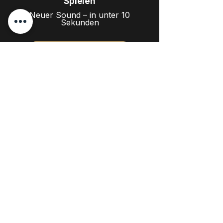
Spielen
Neuer Sound – in unter 10
Sekunden
Module entdecken
"Als Tele-Fan mit Hang zum bluesigen bis
punkrockigem Stil habe ich mit der
Magtone Classic-T eine absolute
Traumgitarre gefunden. Die Verarbeitung
sowie die Hardware ist hochwertig.
Durch das modulare System kann ich je
nach Stil in sekundenschnelle von
Singlecoil zu Humbucker wechseln. Der
im Vergleich zum Original leicht
modifizierte Korpus liegt super angenehm
am Körper. Und mit das Wichtigste: die
Gitarre hat einen tollen Sustain und den