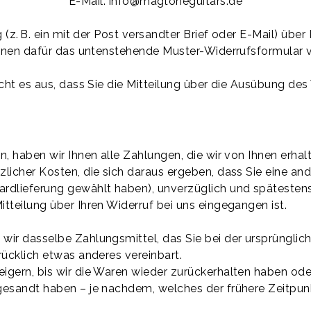
E-Mail: info@magtoneguitars.de
 (z. B. ein mit der Post versandter Brief oder E-Mail) über
können dafür das untenstehende Muster-Widerrufsformular 
icht es aus, dass Sie die Mitteilung über die Ausübung des
, haben wir Ihnen alle Zahlungen, die wir von Ihnen erhalt
licher Kosten, die sich daraus ergeben, dass Sie eine ande
rdlieferung gewählt haben), unverzüglich und spätesten
tteilung über Ihren Widerruf bei uns eingegangen ist.
ir dasselbe Zahlungsmittel, das Sie bei der ursprünglic
rücklich etwas anderes vereinbart.
igern, bis wir die Waren wieder zurückerhalten haben ode
esandt haben – je nachdem, welches der frühere Zeitpunk