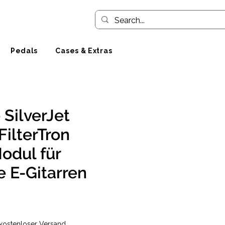
Pedals
Cases & Extras
SilverJet
FilterTron
odul für
 E-Gitarren
ice
kostenloser Versand