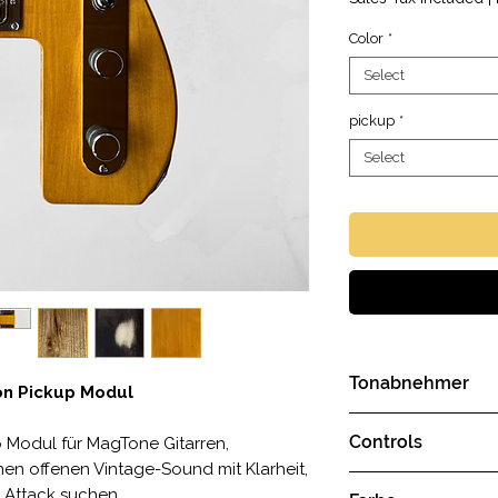
Color
*
Select
pickup
*
Select
Tonabnehmer
ron Pickup Modul
2x Gretsch FilterT
Controls
kup Modul für MagTone Gitarren,
alternativ: 2x TV 
einen offenen Vintage-Sound mit Klarheit,
1 x Volume Drehk
 Attack suchen.