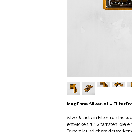
MagTone SilverJet – FilterT
SilverJet ist ein FilterTron Pic
entwickelt für Gitarristen, die 
Dynamik und charakterstarkem