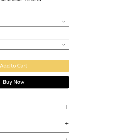
Add to Cart
Buy Now
ron
Jones Classic
nopf