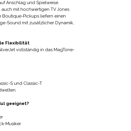
auf Anschlag und Spielweise.
ul auch mit hochwertigen TV Jones
se Boutique-Pickups liefern einen
ge-Sound mit zusätzlicher Dynamik,
 Flexibilität
SilverJet vollständig in das MagTone-
ssic-S und Classic-T
dwelten.
dul geeignet?
er
ck-Musiker