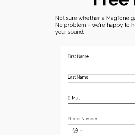
Not sure whether a MagTone gui
No problem – we’re happy to hel
your sound.
First Name
Last Name
E-Mail
Phone Number