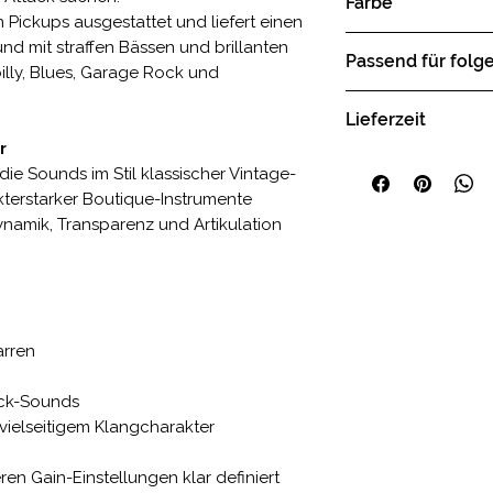
Farbe
1 x Tone Drehkno
n Pickups ausgestattet und liefert einen
1 x 3-Wege Tonab
Black relic, heavy
nd mit straffen Bässen und brillanten
Passend für folg
Butterscotch
illy, Blues, Garage Rock und
Nussholz
MagTone Classic-
Lieferzeit
MagTone Custom
r
MagTone Classic-
2-4 Wochen
, die Sounds im Stil klassischer Vintage-
kterstarker Boutique-Instrumente
namik, Transparenz und Artikulation
arren
ock-Sounds
 vielseitigem Klangcharakter
en Gain-Einstellungen klar definiert