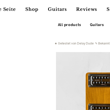
 Seite
Shop
Guitars
Reviews
S
All products
Guitars
★ Getestet von Delay Dude
✎ Bekannt 