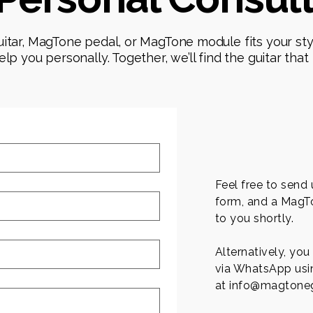
tar, MagTone pedal, or MagTone module fits your styl
p you personally. Together, we’ll find the guitar tha
Feel free to send
form, and a MagTo
to you shortly.
Alternatively, you
via WhatsApp usin
at
info@magtoneg