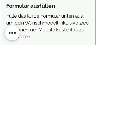
Formular ausfüllen
Fülle das kurze Formular unten aus,
um dein Wunschmodell inklusive zwei
Tonabnehmer Module kostenlos zu
reservieren.
Wir benötigen nur wenige Angaben,
damit wir die passende Testgitarre für
dich vorbereiten können. Im
Anschluss senden wir dir eine kurze
Testvereinbarung zu.
03.
03.