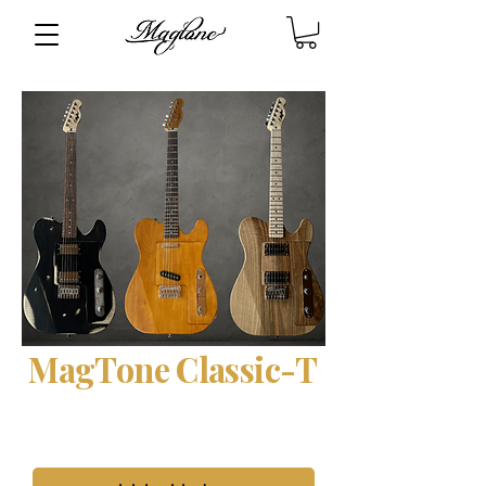
MagTone Classic-T
Die erste modulare Telecaster -
Tonabnehmer wechseln in
Sekunden.