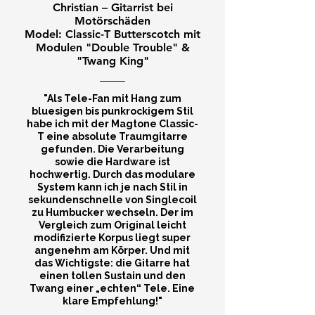
Christian – Gitarrist bei
Motörschäden
Model: Classic-T Butterscotch mit
Modulen "Double Trouble" &
"Twang King"
"Als Tele-Fan mit Hang zum
bluesigen bis punkrockigem Stil
habe ich mit der Magtone Classic-
T eine absolute Traumgitarre
gefunden. Die Verarbeitung
sowie die Hardware ist
hochwertig. Durch das modulare
System kann ich je nach Stil in
sekundenschnelle von Singlecoil
zu Humbucker wechseln. Der im
Vergleich zum Original leicht
modifizierte Korpus liegt super
angenehm am Körper. Und mit
das Wichtigste: die Gitarre hat
einen tollen Sustain und den
Twang einer „echten“ Tele. Eine
klare Empfehlung!"