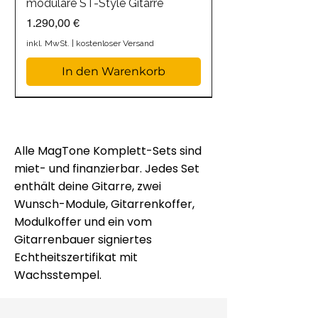
modulare ST-Style Gitarre
Preis
1.290,00 €
inkl. MwSt.
|
kostenloser Versand
In den Warenkorb
Alle MagTone Komplett-Sets sind
miet- und finanzierbar. Jedes Set
enthält deine Gitarre, zwei
Wunsch-Module, Gitarrenkoffer,
Modulkoffer und ein vom
Gitarrenbauer signiertes
Echtheitszertifikat mit
Wachsstempel.
MagTone Classic-T Butterscotch
MagTone Classic-T Special
MagTone Classic-T Butterscotch
MagTone Classic-S Komplettset
MagTone Classic-S Hardtail Strat
MagTone Classic-T Nussholz –
MagTone Classic-S Nussholz
MagTone Classic-T Heavy Aged
MagTone Classic-S Heavy Aged
MagTone Custom-T |