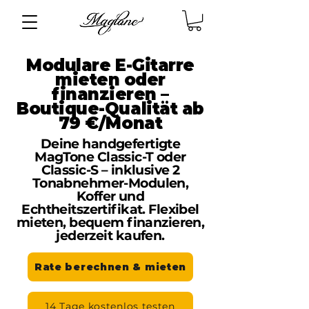
Modulare E-Gitarre
mieten oder
finanzieren –
Boutique-Qualität ab
79 €/Monat
Deine handgefertigte
MagTone Classic-T oder
Classic-S – inklusive 2
Tonabnehmer-Modulen,
Koffer und
Echtheitszertifikat. Flexibel
mieten, bequem finanzieren,
jederzeit kaufen.
Rate berechnen & mieten
14 Tage kostenlos testen