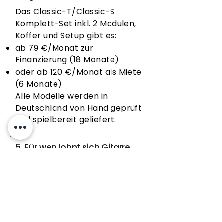
Das Classic-T/Classic-S
Komplett-Set inkl. 2 Modulen,
Koffer und Setup gibt es:
ab 79 €/Monat zur
Finanzierung (18 Monate)
oder ab 120 €/Monat als Miete
(6 Monate)
Alle Modelle werden in
Deutschland von Hand geprüft
und spielbereit geliefert.
5. Für wen lohnt sich Gitarre
mieten statt kaufen?
Das Mietmodell lohnt sich für:
Musiker, die verschiedene
Sounds testen möchten
Bands oder Studios, die flexible