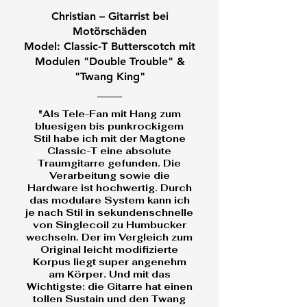
Blonde E-Gitarre Tele-Style –
Edition – Punk Rock Gitarre |
Telecaster – Modular,
– Modulare Strat, handgebaut in
– Modular, Butterscotch, Made in
Modulare Telecaster |
Strat – Modular, handgebaut in
Relic Tele – Unikat, gebaut in
Relic Strat Komplettset – Unikat
konfigurierbare Gitarre | modulare
Christian – Gitarrist bei
Komplettset
limitiertes Einzelstück
Komplettset
Deutschland
Germany
Handgebaut in Deutschland
Deutschland
Deutschland
Gitarre
Preis
1.540,00 €
Motörschäden
Model: Classic-T Butterscotch mit
Preis
Preis
Preis
Preis
Preis
Preis
Preis
Preis
Preis
1.090,00 €
1.299,00 €
1.090,00 €
1.290,00 €
1.190,00 €
1.240,00 €
1.440,00 €
1.340,00 €
2.399,00 €
inkl. MwSt.
|
kostenloser Versand
Modulen "Double Trouble" &
inkl. MwSt.
inkl. MwSt.
inkl. MwSt.
inkl. MwSt.
inkl. MwSt.
inkl. MwSt.
inkl. MwSt.
inkl. MwSt.
inkl. MwSt.
|
|
|
|
|
|
|
|
|
kostenloser Versand
kostenloser Versand
kostenloser Versand
kostenloser Versand
kostenloser Versand
kostenloser Versand
kostenloser Versand
kostenloser Versand
kostenloser Versand
"Twang King"
In den Warenkorb
In den Warenkorb
In den Warenkorb
In den Warenkorb
In den Warenkorb
In den Warenkorb
In den Warenkorb
In den Warenkorb
In den Warenkorb
In den Warenkorb
"Als Tele-Fan mit Hang zum
bluesigen bis punkrockigem
Stil habe ich mit der Magtone
Classic-T eine absolute
Traumgitarre gefunden. Die
Verarbeitung sowie die
Hardware ist hochwertig. Durch
das modulare System kann ich
je nach Stil in sekundenschnelle
von Singlecoil zu Humbucker
wechseln. Der im Vergleich zum
Original leicht modifizierte
Korpus liegt super angenehm
am Körper. Und mit das
Wichtigste: die Gitarre hat einen
tollen Sustain und den Twang