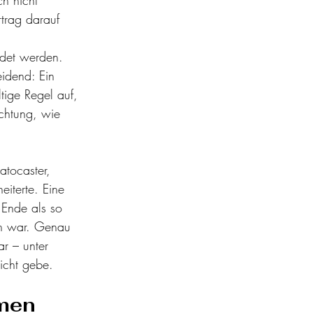
trag darauf 
ndet werden. 
eidend: Ein 
tige Regel auf, 
Richtung, wie 
tocaster, 
iterte. Eine 
 Ende als so 
den war. Genau 
r – unter 
nicht gebe.
men 