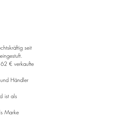
tskräftig seit 
ingestuft.
 62 € verkaufte 
 und Händler 
 ist als 
ls Marke 