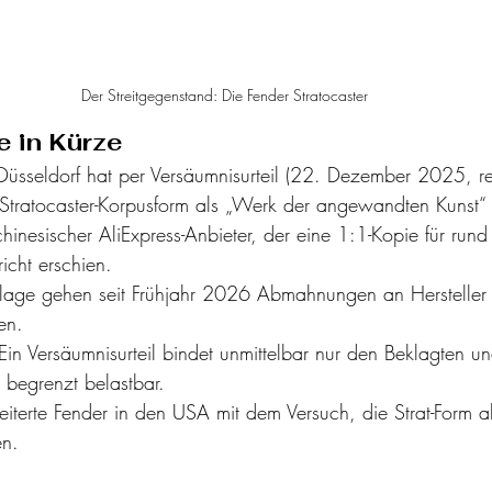
Der Streitgegenstand: Die Fender Stratocaster
e in Kürze
üsseldorf hat per Versäumnisurteil (22. Dezember 2025, rech
tratocaster-Korpusform als „Werk der angewandten Kunst“ e
hinesischer AliExpress-Anbieter, der eine 1:1-Kopie für rund
icht erschien.
lage gehen seit Frühjahr 2026 Abmahnungen an Hersteller
en.
 Ein Versäumnisurteil bindet unmittelbar nur den Beklagten und
 begrenzt belastbar.
eiterte Fender in den USA mit dem Versuch, die Strat-Form a
en.