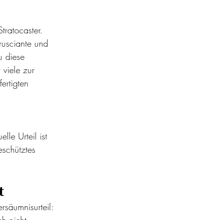
ratocaster. 
rusciante und 
u diese 
 viele zur 
ertigten 
le Urteil ist 
eschütztes 
t
rsäumnisurteil: 
ch nicht 