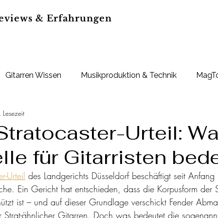
eviews & Erfahrungen
Gitarren Wissen
Musikproduktion & Technik
MagTo
 Lesezeit
Deals
tratocaster-Urteil: Wa
le für Gitarristen bed
r-Urteil
 des Landgerichts Düsseldorf beschäftigt seit Anfan
he. Ein Gericht hat entschieden, dass die Korpusform der S
hützt ist – und auf dieser Grundlage verschickt Fender Ab
r Strat-ähnlicher Gitarren. Doch was bedeutet die sogenann