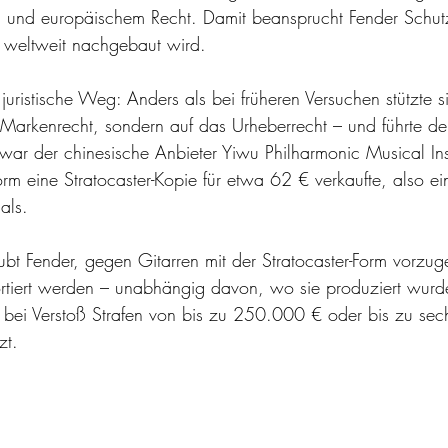
 und europäischem Recht. Damit beansprucht Fender Schutz
en weltweit nachgebaut wird.
juristische Weg: Anders als bei früheren Versuchen stützte s
 Markenrecht, sondern auf das Urheberrecht – und führte de
war der chinesische Anbieter Yiwu Philharmonic Musical Ins
form eine Stratocaster-Kopie für etwa 62 € verkaufte, also ei
als.
ubt Fender, gegen Gitarren mit der Stratocaster-Form vorzuge
rtiert werden – unabhängig davon, wo sie produziert wurd
n bei Verstoß Strafen von bis zu 250.000 € oder bis zu se
zt.