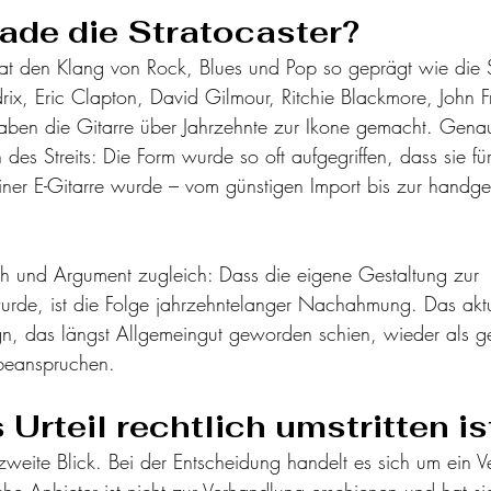
de die Stratocaster?
at den Klang von Rock, Blues und Pop so geprägt wie die St
rix, Eric Clapton, David Gilmour, Ritchie Blackmore, John F
aben die Gitarre über Jahrzehnte zur Ikone gemacht. Gena
n des Streits: Die Form wurde so oft aufgegriffen, dass sie für
iner E-Gitarre wurde – vom günstigen Import bis zur handgef
uch und Argument zugleich: Dass die eigene Gestaltung zur 
de, ist die Folge jahrzehntelanger Nachahmung. Das aktuel
gn, das längst Allgemeingut geworden schien, wieder als g
beanspruchen.
Urteil rechtlich umstritten is
weite Blick. Bei der Entscheidung handelt es sich um ein Ve
he Anbieter ist nicht zur Verhandlung erschienen und hat si