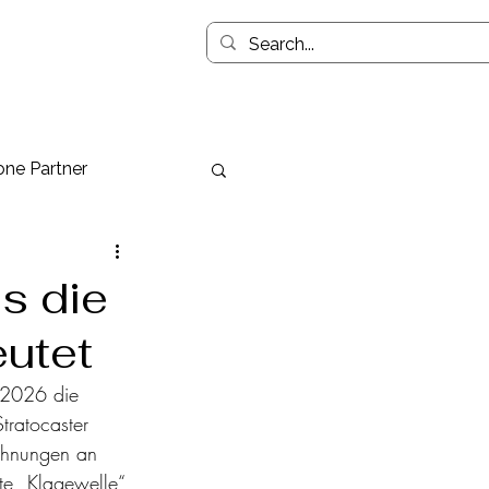
ne Partner
s die
eutet
g 2026 die 
tratocaster 
mahnungen an 
te „Klagewelle“ 