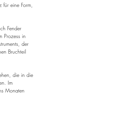
 für eine Form, 
ich Fender 
n Prozess in 
truments, der 
nen Bruchteil 
hen, die in die 
en. Im 
chs Monaten 