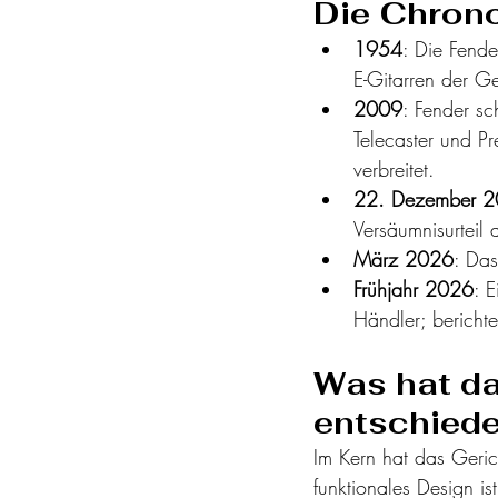
Die Chrono
1954
: Die Fende
E-Gitarren der G
2009
: Fender sc
Telecaster und Pr
verbreitet.
22. Dezember 2
Versäumnisurteil
März 2026
: Das
Frühjahr 2026
: 
Händler; bericht
Was hat da
entschied
Im Kern hat das Gerich
funktionales Design i