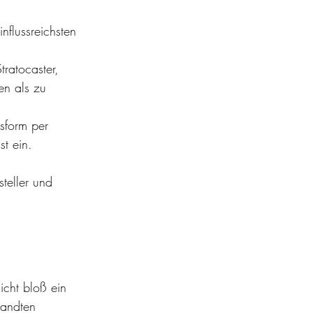
nflussreichsten 
ratocaster, 
en als zu 
usform per 
t ein.
teller und 
icht bloß ein 
wandten 