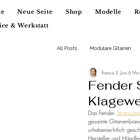
e
Neue Seite
Shop
Modelle
R
ice & Werkstatt
All Posts
Modulare Gitarren
Francis
3. Juni
6 Min.
LightBeat Pedal
Gitarren 
Fender S
Klagewel
Das Fender 
Stratocaste
gesamte Gitarrenbranc
urheberrechtlich gesc
Hersteller und Händle