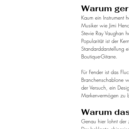
Warum gera
Kaum ein Instrument h
Musiker wie Jimi Hend
Stevie Ray Vaughan h
Popularität ist der Ker
Standarddarstellung e
Boutique-Gitarre.
Für Fender ist das Fl
Branchenschablone wur
der Versuch, ein Desi
Markenvermögen zu 
Warum das 
Genau hier lohnt der z
Der beklagte chinesisc