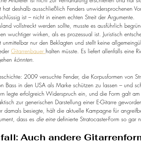
ht hat deshalb ausschließlich Fenders unwidersprochenen Vor
 schlüssig ist – nicht in einem echten Streit der Argumente.
sland vollstreckt werden sollte, musste es ausführlich begrü
n wuchtiger wirken, als es prozessual ist. Juristisch entsch
t unmittelbar nur den Beklagten und stellt keine allgemeingül
eder 
Gitarrenbauer 
halten müsste. Es liefert allenfalls eine 
gehen 
könnten
.
chichte: 2009 versuchte Fender, die Korpusformen von Stra
ion Bass in den USA als Marke schützen zu lassen – und sche
ern legte erfolgreich Widerspruch ein, und die Form galt am
praktisch zur generischen Darstellung einer E-Gitarre gewor
r damals besiegte, hält die aktuelle Kampagne für angreifba
ment, dass es 
die eine
 definierte Stratocaster-Form so gar 
lfall: Auch andere Gitarrenfor