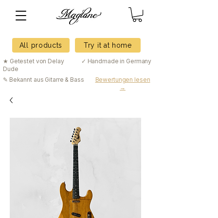
All products
Try it at home
★ Getestet von Delay
✓ Handmade in Germany
Dude
✎ Bekannt aus Gitarre & Bass
Bewertungen lesen
→