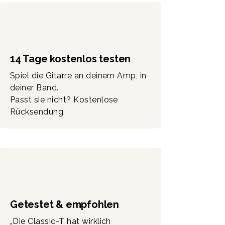
Einzelgitarre erhältlich.
Kann ich nach dem Kauf weitere
Module nachbestellen?
Ja, jederzeit. Alle Module sind
einzeln im Shop erhältlich – ab 179
14 Tage kostenlos testen
€.
Spiel die Gitarre an deinem Amp, in
Wie schwer ist die Classic-S
deiner Band.
Hardtail Butterscotch?
Passt sie nicht? Kostenlose
ca. 2,9 Kg
Rücksendung.
Wie lange dauert die Lieferung?
Jede Gitarre wird individuell
gefertigt. Ca. 1-2 Wochen
(Deutschland).
Getestet & empfohlen
„Die Classic-T hat wirklich