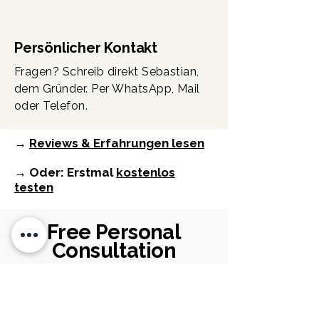
Persönlicher Kontakt
Fragen? Schreib direkt Sebastian,
dem Gründer. Per WhatsApp, Mail
oder Telefon.
→
Reviews & Erfahrungen lesen
→ Oder: Erstmal
kostenlos
testen
Free Personal
Consultation
Not sure whether a MagTone guitar,
MagTone pedal, or MagTone module
fits your style, setup, or budget?