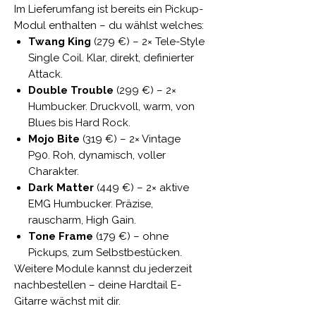
Im Lieferumfang ist bereits ein Pickup-
Modul enthalten – du wählst welches:
Twang King
(279 €) – 2× Tele-Style
Single Coil. Klar, direkt, definierter
Attack.
Double Trouble
(299 €) – 2×
Humbucker. Druckvoll, warm, von
Blues bis Hard Rock.
Mojo Bite
(319 €) – 2× Vintage
P90. Roh, dynamisch, voller
Charakter.
Dark Matter
(449 €) – 2× aktive
EMG Humbucker. Präzise,
rauscharm, High Gain.
Tone Frame
(179 €) – ohne
Pickups, zum Selbstbestücken.
Weitere Module kannst du jederzeit
nachbestellen – deine Hardtail E-
Gitarre wächst mit dir.