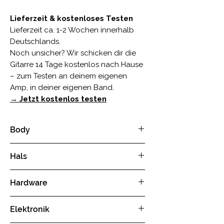
Lieferzeit & kostenloses Testen
Lieferzeit ca. 1-2 Wochen innerhalb
Deutschlands.
Noch unsicher? Wir schicken dir die
Gitarre 14 Tage kostenlos nach Hause
– zum Testen an deinem eigenen
Amp, in deiner eigenen Band.
→
Jetzt kostenlos testen
Body
Holz:
Linde - aus der
Hals
Bodenseeregion
Finish:
Butterscotch
Holz:
Ahorn
Hardware
Gewicht:
ca. 2,9 kg
Fingerboard:
Wärmebehandelter
Herstellung:
Handgefertigt in
Ahorn
Hardware
Mechaniken:
Geschloss
Deutschland
Elektronik
Mensur:
648 mm
ene DieCast-Mechaniken, chrome
Griffbrettradius:
350 mm