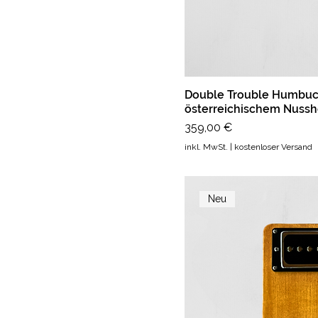
Double Trouble Humbuck
österreichischem Nussh
Preis
359,00 €
inkl. MwSt.
|
kostenloser Versand
Neu