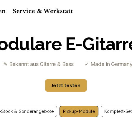
en
Service & Werkstatt
odulare E-Gitarr
✎ Bekannt aus Gitarre & Bass
✓ Made in German
Jetzt testen
-Stock & Sonderangebote
Pickup-Module
Komplett-Se