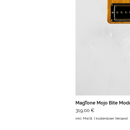
MagTone Mojo Bite Modu
Preis
319,00 €
inkl. MwSt.
|
kostenloser Versand