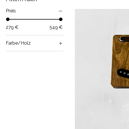
Preis
279 €
549 €
Farbe/Holz
Butterscotch
Heavy aged Black
Relic
Nussholz