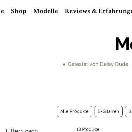
e
Shop
Modelle
Reviews & Erfahrung
M
★ Getestet von Delay Dude
Alle Produkte
E-Gitarren
B
18 Produkte
Filtern nach