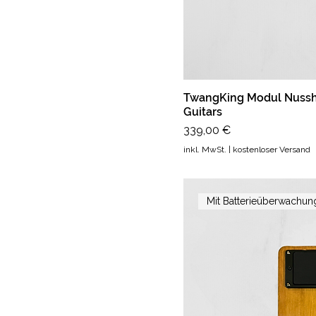
TwangKing Modul Nussho
Guitars
Preis
339,00 €
inkl. MwSt.
|
kostenloser Versand
Mit Batterieüberwachun