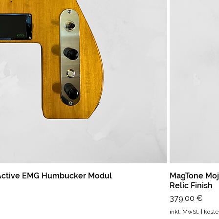
 Active EMG Humbucker Modul
MagTone Mojo
Relic Finish
Preis
379,00 €
inkl. MwSt.
|
koste