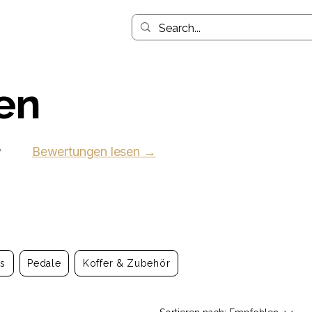
en
y
Bewertungen lesen →
ts
Pedale
Koffer & Zubehör