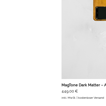
MagTone Dark Matter –
Preis
449,00 €
inkl. MwSt.
|
kostenloser Versand