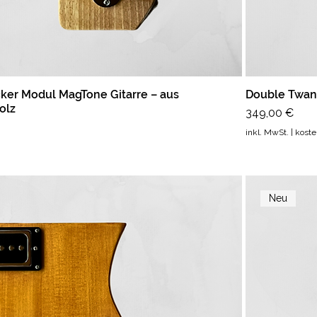
er Modul MagTone Gitarre – aus
Double Twang
olz
Preis
349,00 €
inkl. MwSt.
|
koste
Neu