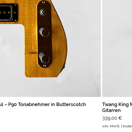
l – P90 Tonabnehmer in Butterscotch
Twang King M
Gitarren
Preis
339,00 €
inkl. MwSt.
|
koste