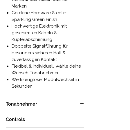
Marken
Goldene Hardware & edles
Sparkling Green Finish
Hochwertige Elektronik mit
geschirmten Kabeln &
Kupferabschirmung
Doppelte Signalführung für
besonders sicheren Halt &
zuverlässigen Kontakt
Flexibel & individuell: wähle deine
Wunsch-Tonabnehmer
Werkzeugloser Modulwechsel in
Sekunden
Tonabnehmer
freie Wahl zwischen:
Controls
2x Standard Humbucker
2x DiMarzio Humbucker