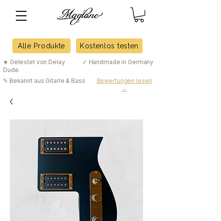
Alle Produkte
Kostenlos testen
★ Getestet von Delay
✓ Handmade in Germany
Dude
✎ Bekannt aus Gitarre & Bass
Bewertungen lesen
→