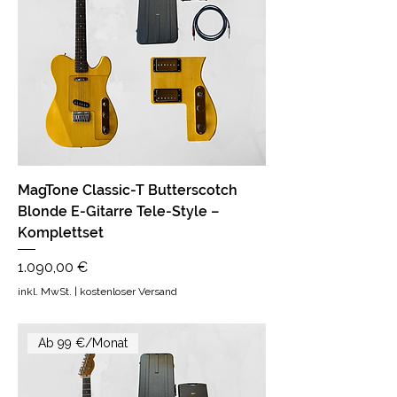
MagTone Classic-T Butterscotch
Blonde E-Gitarre Tele-Style –
Komplettset
Preis
1.090,00 €
inkl. MwSt.
|
kostenloser Versand
Ab 99 €/Monat