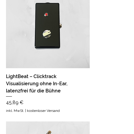
LightBeat – Clicktrack
Visualisierung ohne In-Ear,
latenzfrei für die Bühne
Preis
45,89 €
inkl. MwSt.
|
kostenloser Versand