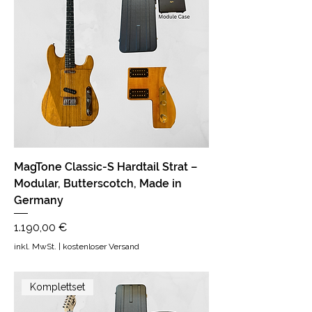
MagTone Classic-S Hardtail Strat –
Modular, Butterscotch, Made in
Germany
Preis
1.190,00 €
inkl. MwSt.
|
kostenloser Versand
Komplettset