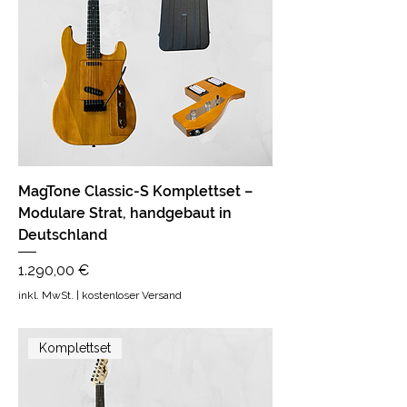
MagTone Classic-S Komplettset –
Modulare Strat, handgebaut in
Deutschland
Preis
1.290,00 €
inkl. MwSt.
|
kostenloser Versand
Komplettset