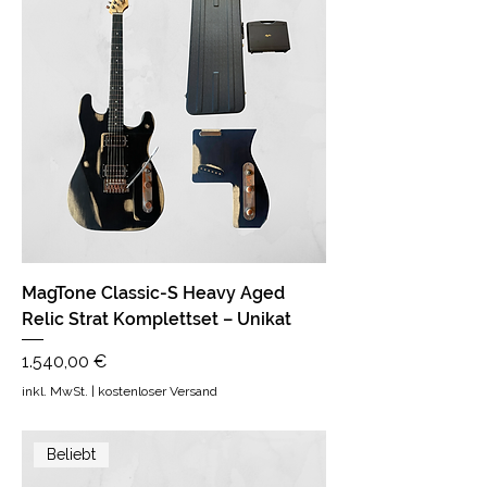
MagTone Classic-S Heavy Aged
Relic Strat Komplettset – Unikat
Preis
1.540,00 €
inkl. MwSt.
|
kostenloser Versand
Beliebt