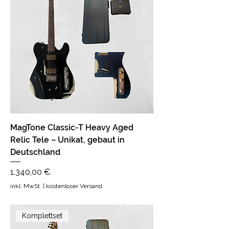
MagTone Classic-T Heavy Aged
Relic Tele – Unikat, gebaut in
Deutschland
Preis
1.340,00 €
inkl. MwSt.
|
kostenloser Versand
Komplettset