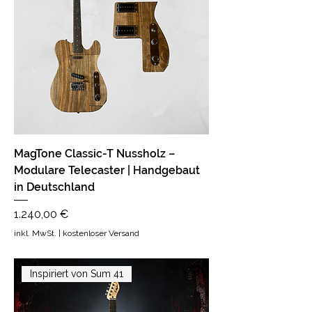
MagTone Classic-T Nussholz –
Modulare Telecaster | Handgebaut
in Deutschland
Preis
1.240,00 €
inkl. MwSt.
|
kostenloser Versand
Inspiriert von Sum 41