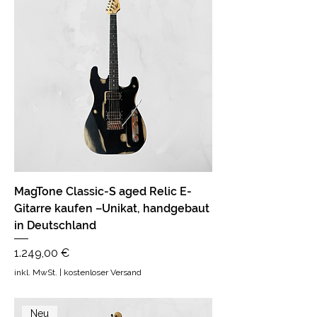
MagTone Classic-S aged Relic E-
Gitarre kaufen –Unikat, handgebaut
in Deutschland
Preis
1.249,00 €
inkl. MwSt.
|
kostenloser Versand
Neu