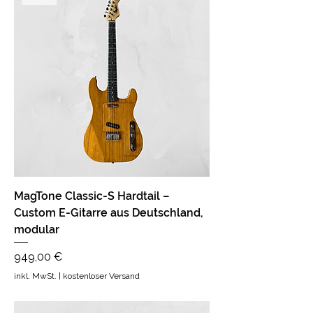
MagTone Classic-S Hardtail –
Custom E-Gitarre aus Deutschland,
modular
Preis
949,00 €
inkl. MwSt.
|
kostenloser Versand