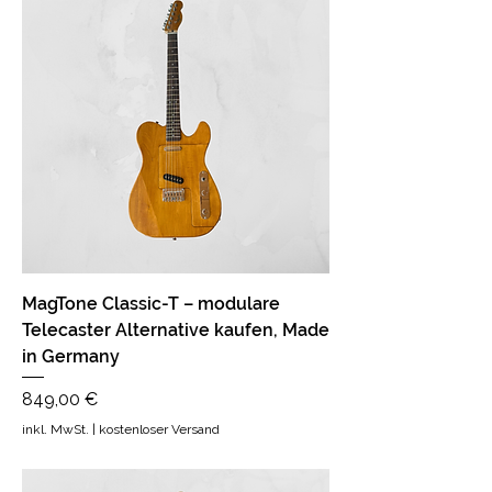
MagTone Classic-T – modulare
Telecaster Alternative kaufen, Made
in Germany
Preis
849,00 €
inkl. MwSt.
|
kostenloser Versand