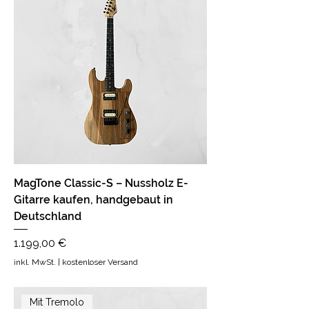
MagTone Classic-S – Nussholz E-
Gitarre kaufen, handgebaut in
Deutschland
Preis
1.199,00 €
inkl. MwSt.
|
kostenloser Versand
Mit Tremolo