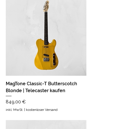
MagTone Classic-T Butterscotch
Blonde | Telecaster kaufen
Preis
849,00 €
inkl. MwSt.
|
kostenloser Versand