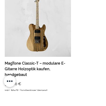
MagTone Classic-T – modulare E-
Gitarre Holzoptik kaufen,
handgebaut
Preis
999,00 €
inkl. MwSt.
|
kostenloser Versand
Heavy aged