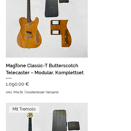
MagTone Classic-T Butterscotch
Telecaster – Modular, Komplettset
Preis
1.090,00 €
inkl. MwSt.
|
kostenloser Versand
Mit Tremolo