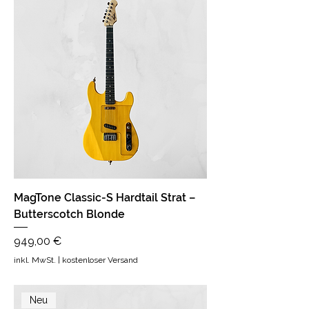
MagTone Classic-S Hardtail Strat –
Butterscotch Blonde
Preis
949,00 €
inkl. MwSt.
|
kostenloser Versand
Neu