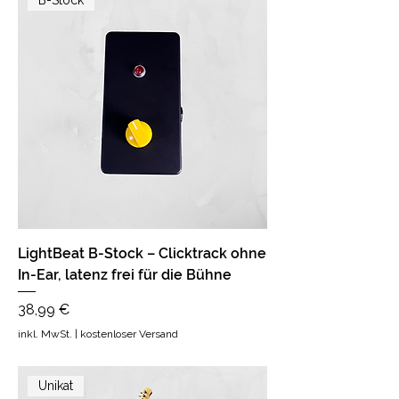
LightBeat B-Stock – Clicktrack ohne
In-Ear, latenz frei für die Bühne
Preis
38,99 €
inkl. MwSt.
|
kostenloser Versand
Unikat