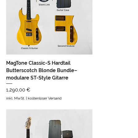
MagTone Classic-S Hardtail
Butterscotch Blonde Bundle–
modulare ST-Style Gitarre
Preis
1.290,00 €
inkl. MwSt.
|
kostenloser Versand