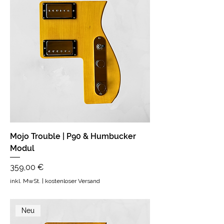
Mojo Trouble | P90 & Humbucker
Modul
Preis
359,00 €
inkl. MwSt.
|
kostenloser Versand
Neu