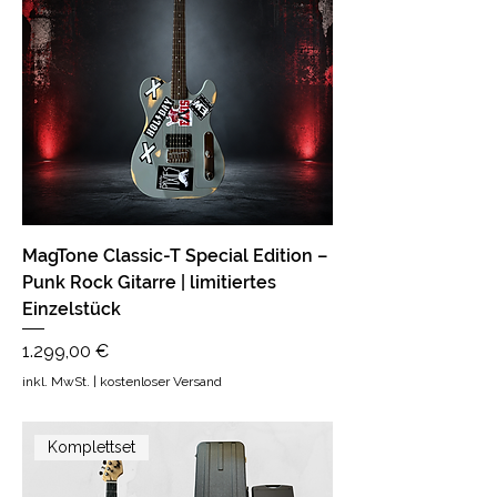
MagTone Classic-T Special Edition –
Punk Rock Gitarre | limitiertes
Einzelstück
Preis
1.299,00 €
inkl. MwSt.
|
kostenloser Versand
Komplettset