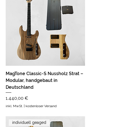
MagTone Classic-S Nussholz Strat –
Modular, handgebaut in
Deutschland
Preis
1.440,00 €
inkl. MwSt.
|
kostenloser Versand
individuell geaged