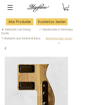
Alle Produkte
Kostenlos testen
★ Getestet von Delay
✓ Handmade in Germany
Dude
✎ Bekannt aus Gitarre & Bass
Bewertungen lesen
→