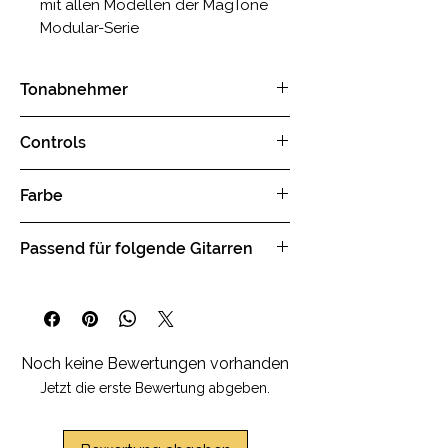
mit allen Modellen der MagTone
Modular-Serie
Tonabnehmer
wahlweise 2x Humbucker white oder
Controls
2x Humbucker black oder 2x
Humbucker Silver
1x Volume Drehknopf
Farbe
1x Tone Drehknopf
1x 3-Wege Toggle Switch
Walnut / Holz
Passend für folgende Gitarren
MagTone Classic-T
MagTone Custom-T
Noch keine Bewertungen vorhanden
Jetzt die erste Bewertung abgeben.