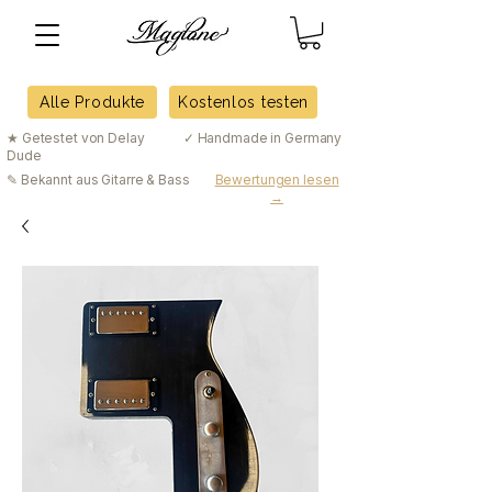
Alle Produkte
Kostenlos testen
★ Getestet von Delay
✓ Handmade in Germany
Dude
✎ Bekannt aus Gitarre & Bass
Bewertungen lesen
→