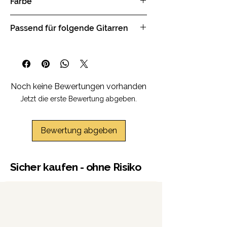
Farbe
verstellbaren Polepiece
1 x Tone Drehknopf
1 x 3-Wege Tonabnehmer
Black relic, heavy aged
Passend für folgende Gitarren
Wahlschalter
Jedes Modul wird von Hand geaged
und versigelt, dadurch ist jedes
MagTone Classic-T
Modul ein Einzelstück.
MagTone Custom-T
Noch keine Bewertungen vorhanden
Jetzt die erste Bewertung abgeben.
Bewertung abgeben
Sicher kaufen - ohne Risiko