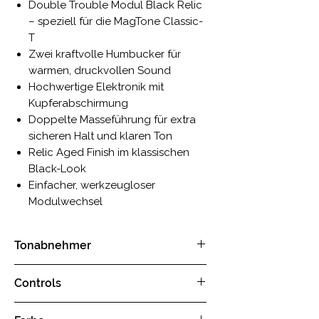
Double Trouble Modul Black Relic
– speziell für die MagTone Classic-
T
Zwei kraftvolle Humbucker für
warmen, druckvollen Sound
Hochwertige Elektronik mit
Kupferabschirmung
Doppelte Masseführung für extra
sicheren Halt und klaren Ton
Relic Aged Finish im klassischen
Black-Look
Einfacher, werkzeugloser
Modulwechsel
Tonabnehmer
Bridge
: Premium Humbucker mit
Controls
verstellbaren Polepiece
Neck
: Premium Humbucker mit
1 x Volume Drehknopf