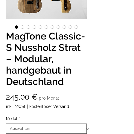
MagTone Classic-
S Nussholz Strat
– Modular,
handgebaut in
Deutschland
Preis
245,00 €
pro Monat
inkl. MwSt.
|
kostenloser Versand
Modul
*