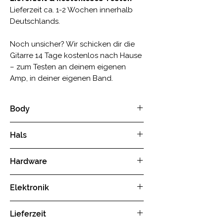
Lieferzeit ca. 1-2 Wochen innerhalb
Deutschlands.
Noch unsicher? Wir schicken dir die
Gitarre 14 Tage kostenlos nach Hause
– zum Testen an deinem eigenen
Amp, in deiner eigenen Band.
Body
Holz:
Nussholz – aus Vorarlberg
Hals
Finish:
Transparent - mit Öl und
Wachs versiegelt
Holz
: Ahorn
Hardware
Gewicht:
ca. 3,8 kg
Fingerboard
: wärmebehandelter
Herstellung:
Handgefertigt in
Ahorn
Mechaniken
: Geschlossene
Deutschland
Elektronik
Mensur
: 648 mm
DieCast-Mechaniken, schwarz
Griffbrettradius
: 350 mm
Brücke
: synchronisiertes
Pickups:
Abhängig vom gewählten
Sattelbreite
: 42 mm (1,650")
Lieferzeit
Tremolo mit Einzelsaitenreiter,
Modul