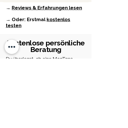
→
Reviews & Erfahrungen lesen
→ Oder: Erstmal
kostenlos
testen
Kostenlose persönliche
Beratung
Du überlegst, ob eine MagTone
Gitarre / ein MagTone Pedal / ein
MagTone Modul zu deinem Sound
passt? Schreib uns – Sebastian berät
dich persönlich.
Vorname
Nachname