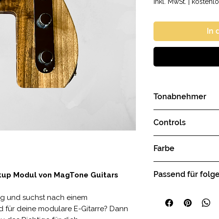
inkl. MwSt.
|
kostenlo
In
Tonabnehmer
2x Tele-Style Sing
Controls
1x Volume Drehkn
Farbe
1x Tone Drehknop
1x 3-Wege Toggle
Nussholz versiege
Passend für folg
ckup Modul von MagTone Guitars
MagTone Classic-
ng und suchst nach einem
MagTone Custom
d für deine modulare E-Gitarre? Dann