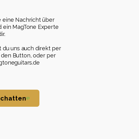
 eine Nachricht über
d ein MagTone Experte
ir.
t du uns auch direkt per
den Button, oder per
toneguitars.de
 chatten