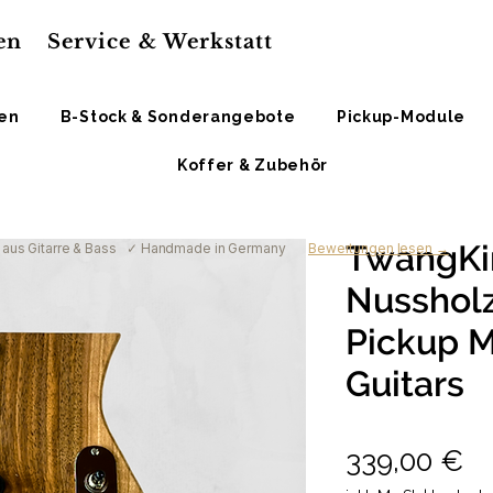
en
Service & Werkstatt
ren
B-Stock & Sonderangebote
Pickup-Module
Koffer & Zubehör
TwangKi
aus Gitarre & Bass
✓ Handmade in Germany
Bewertungen lesen →
Nussholz
Pickup 
Guitars
Pr
339,00 €