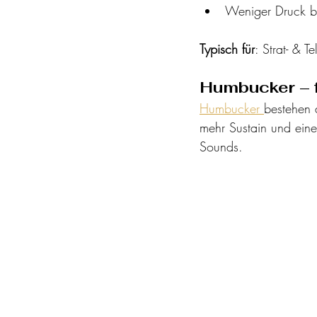
Weniger Druck b
Typisch für
: Strat- & T
Humbucker – fe
Humbucker 
bestehen 
mehr Sustain und ein
Sounds.