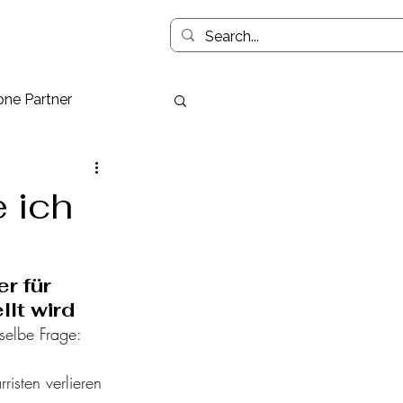
ne Partner
 ich
r für 
llt wird
selbe Frage: 
risten verlieren 