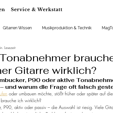
en
Service & Werkstatt
Gitarren Wissen
Musikproduktion & Technik
MagTo
n. Lesezeit
Deals
Tonabnehmer brauche
er Gitarre wirklich?
umbucker, P90 oder aktive Tonabnehme
– und warum die Frage oft falsch geste
ufen
 oder umbauen möchte, stößt früher oder später auf die
rauche ich wirklich?
 P90, aktiv oder passiv – die Auswahl ist riesig. Viele Gitar