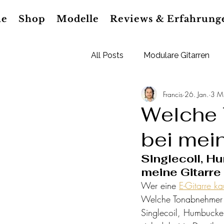
e
Shop
Modelle
Reviews & Erfahrung
All Posts
Modulare Gitarren
Francis
26. Jan.
3 Mi
LightBeat Pedal
Gitarren 
Welche 
bei mein
Singlecoil, H
meine Gitarre 
Wer eine 
E-Gitarre ka
Welche Tonabnehmer b
Singlecoil, Humbucker,