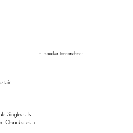
Humbucker Tonabnehmer
ustain
s Singlecoils
 im Cleanbereich