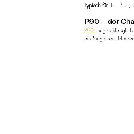
Typisch für
: Les Paul, 
P90 – der Cha
P90s 
liegen klanglic
ein Singlecoil, bleibe