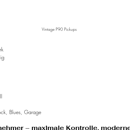
Vintage P90 Pickups
rk
ig
ll
ock, Blues, Garage
nehmer – maximale Kontrolle, modern