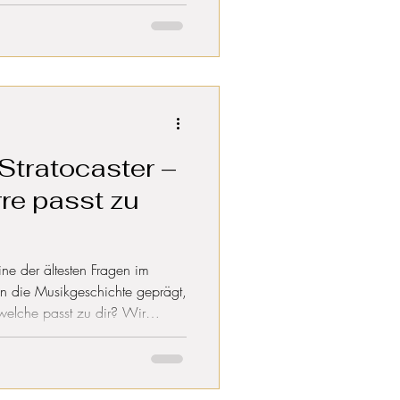
 Stratocaster –
re passt zu
eine der ältesten Fragen im
n die Musikgeschichte geprägt,
welche passt zu dir? Wir
 und Einsatzgebiete beider
stellerwerbung. Und wir zeigen
schland die du vielleicht noch