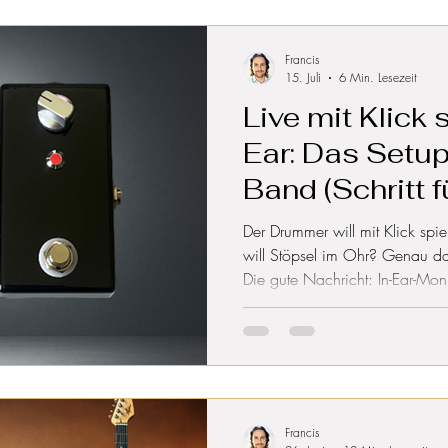
Geschichte bis zu Boutique-Ba
radikal neu denken. Ein Überblic
deutschen Handwe
Francis
15. Juli
6 Min. Lesezeit
Live mit Klick 
Ear: Das Setup
Band (Schritt f
Der Drummer will mit Klick spi
will Stöpsel im Ohr? Genau dar
Die gute Nachricht: In-Ear-Monit
diesem Guide zeigen wir dir Sch
Clicktrack vom Mischpult zur 
für den Drummer, sichtbar für a
typischen Fehlern und einem S
Francis