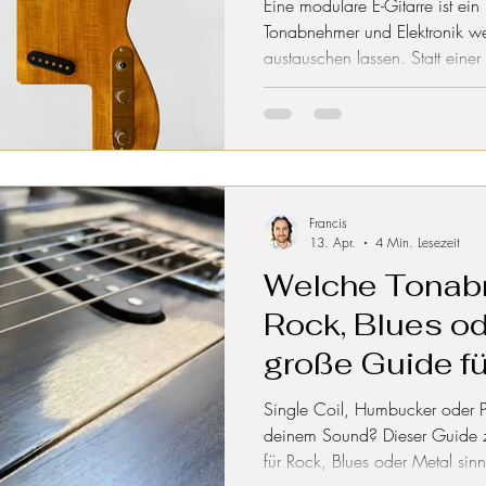
Eine modulare E-Gitarre ist ein
Tonabnehmer und Elektronik we
austauschen lassen. Statt einer 
mit standardisierten Steckmodul
du, wie das Prinzip funktionier
warum eine modulare Gitarre ke
Les Paul ersetzt, sondern sinnvo
Francis
13. Apr.
4 Min. Lesezeit
Welche Tonab
Rock, Blues od
große Guide fü
Sound (2026)
Single Coil, Humbucker oder P
deinem Sound? Dieser Guide z
für Rock, Blues oder Metal sinn