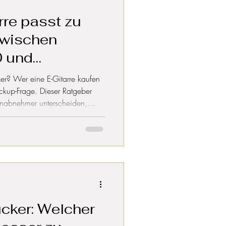
re passt zu
zwischen
0 und
chwanke?
er? Wer eine E-Gitarre kaufen
ickup-Frage. Dieser Ratgeber
 Tonabnehmer unterscheiden,
 Punk, Indie oder Metal passt –
e mit wechselbaren Pickups die
ker: Welcher