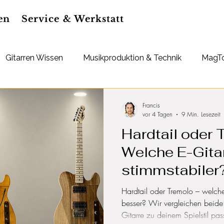
en
Service & Werkstatt
Gitarren Wissen
Musikproduktion & Technik
MagTo
Deals
Francis
vor 4 Tagen
9 Min. Lesezeit
Hardtail oder 
Welche E-Gitar
stimmstabiler
Hardtail oder Tremolo – welch
besser? Wir vergleichen beide
Gitarre zu deinem Spielstil pass