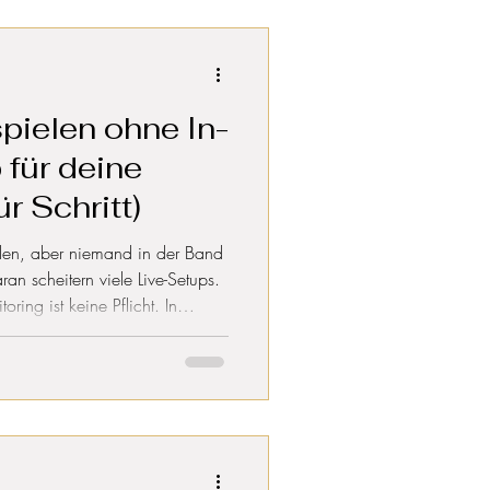
uern, die den E-Gitarrenbau
k über die stille Elite der
spielen ohne In-
 für deine
ür Schritt)
elen, aber niemand in der Band
an scheitern viele Live-Setups.
oring ist keine Pflicht. In
ritt für Schritt, wie du den
ganzen Band bringst – hörbar
lle anderen. Mit Routing-Tipps,
etup, das in 30 Sekunden steht.