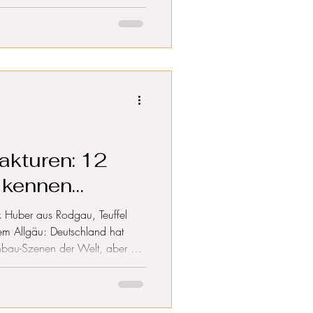
akturen: 12
u kennen
 Huber aus Rodgau, Teuffel
m Allgäu: Deutschland hat
nbau-Szenen der Welt, aber die
 Namen. Dieser Artikel stellt 12
n vor, die Made in Germany
hen Marken mit über 100 Jahren