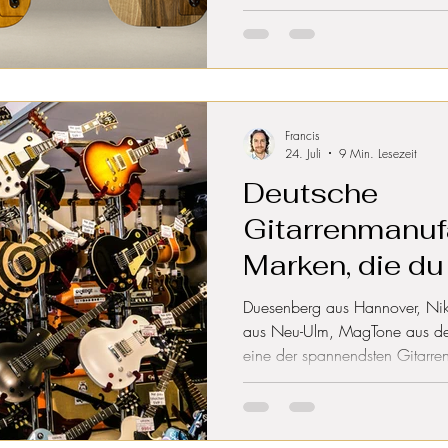
Francis
24. Juli
9 Min. Lesezeit
Deutsche
Gitarrenmanuf
Marken, die d
solltest
Duesenberg aus Hannover, Nik
aus Neu-Ulm, MagTone aus de
eine der spannendsten Gitarre
wenigsten kennen mehr als drei
deutsche Gitarrenmanufakture
definieren, von traditionsreic