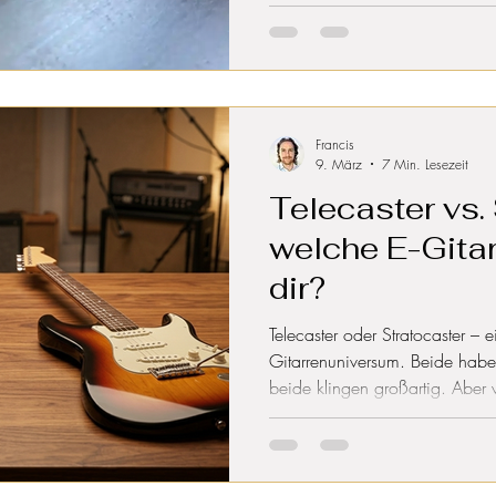
ankommt.
Francis
9. März
7 Min. Lesezeit
Telecaster vs.
welche E-Gitar
dir?
Telecaster oder Stratocaster – 
Gitarrenuniversum. Beide habe
beide klingen großartig. Aber 
vergleichen Klang, Spielgefühl
Ikonen – ehrlich und ohne Her
dir eine dritte Option aus Deut
nicht kennst.