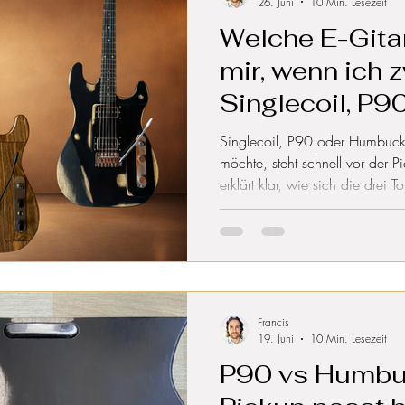
26. Juni
10 Min. Lesezeit
Welche E-Gitar
mir, wenn ich 
Singlecoil, P9
Humbucker s
Singlecoil, P90 oder Humbuck
möchte, steht schnell vor der P
erklärt klar, wie sich die drei
welcher Sound zu Blues, Rock,
und warum eine flexible Gitarr
bessere Lösung sein kann.
Francis
19. Juni
10 Min. Lesezeit
P90 vs Humbuc