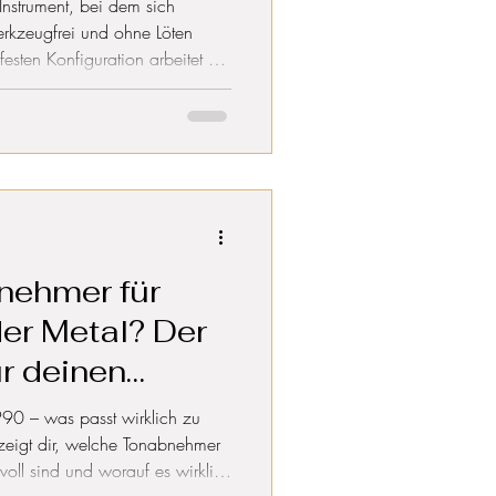
 Instrument, bei dem sich
rkzeugfrei und ohne Löten
festen Konfiguration arbeitet sie
en. In diesem Artikel erfährst
t, welche Vorteile es hat und
ine klassische Tele, Strat oder
ll ergänzt.
nehmer für
er Metal? Der
r deinen
90 – was passt wirklich zu
eigt dir, welche Tonabnehmer
voll sind und worauf es wirklich