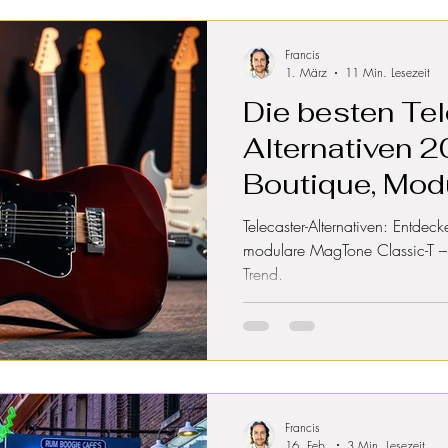
Francis
1. März
11 Min. Lesezeit
Die besten Te
Alternativen 
Boutique, Mod
Germany
Telecaster-Alternativen: Entde
modulare MagTone Classic-T – f
Trend.
Francis
16. Feb.
3 Min. Lesezeit